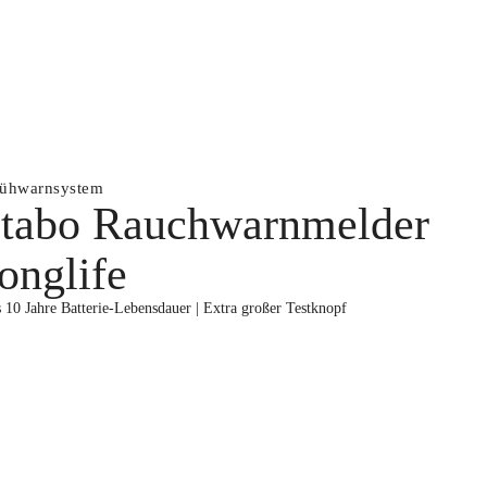
rühwarnsystem
stabo Rauchwarnmelder
longlife
s 10 Jahre Batterie-Lebensdauer | Extra großer Testknopf